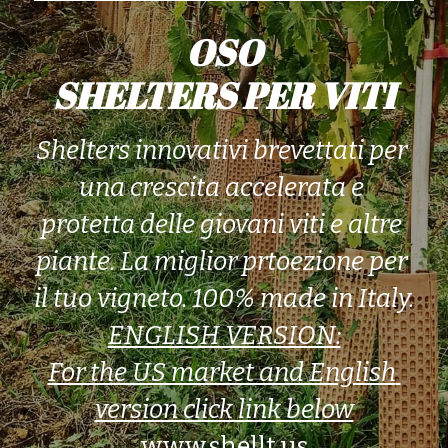
Dicono di noi
OSO
Contatti
SHELTERS PER VITI
ENGLISH
Shelters innovativi brevettati per 
POWERED BY
una crescita accelerata e 
protetta delle giovani viti e altre 
piante. La miglior prtoezione per 
il tuo vigneto. 100% made in Italy.
ENGLISH VERSION:
For the US market and English 
version click link below
www.shellt.us