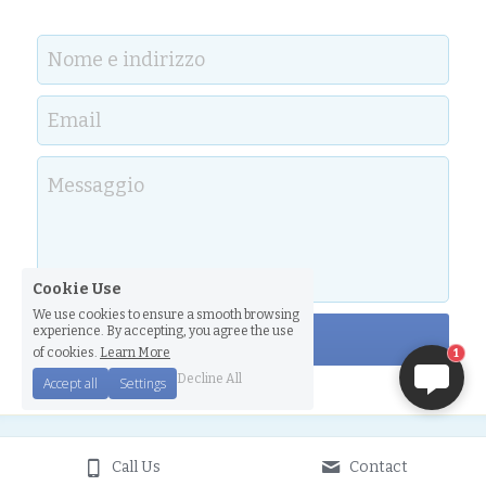
Nome e indirizzo
Email
Messaggio
FRANCESCO
Benvenuto! Facci sapere
Cookie Use
se possiamo aiutarti ,
We use cookies to ensure a smooth browsing
experience. By accepting, you agree the use
Invia
scrivici su whatsapp +39-
of cookies.
Learn More
1
3333792961. Grazie!
Decline All
Accept all
Settings
DICONO DI NOI
Call Us
Contact