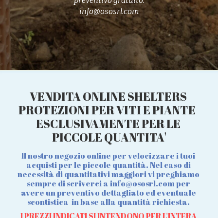
preventivo gratuito.
info@ososrl.com
VENDITA ONLINE SHELTERS 
PROTEZIONI PER VITI E PIANTE  
ESCLUSIVAMENTE PER LE 
PICCOLE QUANTITA'
Il nostro negozio online per velocizzare i tuoi 
acquisti per le piccole quantità. Nel caso di 
necessità di quantitativi maggiori vi preghiamo 
sempre di scriverci a info@ososrl.com per 
avere un preventivo dettagliato ed eventuale 
scontistica  in base alla quantità richiesta. 
I PREZZI INDICATI SI INTENDONO PER L'INTERA 